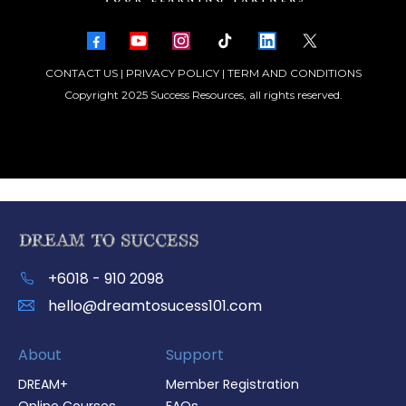
CONTACT US
|
PRIVACY POLICY
|
TERM AND CONDITIONS
Copyright 2025 Success Resources, all rights reserved.
+6018 - 910 2098
hello@dreamtosucess101.com
About
Support
DREAM+
Member Registration
Online Courses
FAQs