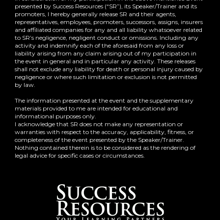
presented by Success Resources (“SR”), its Speaker/Trainer and its
promoters, I hereby generally release SR and their agents,
representatives, employees, promoters, successors, assigns, insurers
and affiliated companies for any and all liability whatsoever related
to SR’s negligence, negligent conduct or omissions. Including any
activity and indemnify each of the aforesaid from any loss or
liability arising from any claim arising out of my participation in
the event in general and in particular any activity. These releases
shall not exclude any liability for death or personal injury caused by
negligence or where such limitation or exclusion is not permitted
by law.
The information presented at the event and the supplementary
materials provided to me are intended for educational and
informational purposes only.
I acknowledge that SR does not make any representation or
warranties with respect to the accuracy, applicability, fitness, or
completeness of the event presented by the Speaker/Trainer.
Nothing contained therein is to be considered as the rendering of
legal advice for specific cases or circumstances.